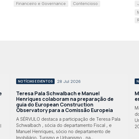
Financeiro e Governance
Contencioso
28 Jul 2026
NOTÍCIAS E EVENTOS
N
e
Teresa Pala Schwalbach e Manuel
M
Henriques colaboram na preparação de
e
guia do European Construction
M
Observatory para a Comissão Europeia
do
A SÉRVULO destaca a participação de Teresa Pala
Ur
Schwalbach , sócia do departamento Fiscal , e
l
2
Manuel Henriques, sócio no departamento de
Imobiliário, Turismo e Urbanismo , na...