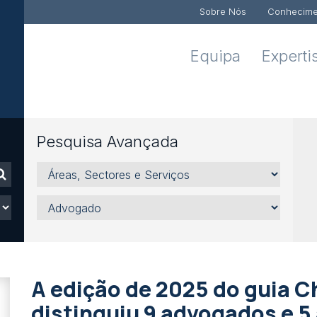
Sobre Nós
Conhecime
Equipa
Experti
Pesquisa Avançada
Áreas,
Sectores
e
Advogado
Serviços
A edição de 2025 do guia 
distinguiu 9 advogados e 5 