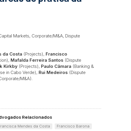
Capital Markets, Corporate/M&A, Dispute
s da Costa
(Projects),
Francisco
tion),
Mafalda Ferreira Santos
(Dispute
k Kirkby
(Projects),
Paulo Câmara
(Banking &
tise in Cabo Verde),
Rui Medeiros
(Dispute
Corporate/M&A).
dvogados Relacionados
Francisca Mendes da Costa
Francisco Barona