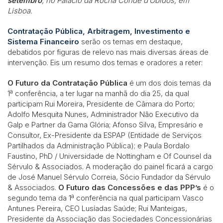
setembro
, no Palácio da Rocha Conde d’Óbidos, em
Lisboa.
Contratação Pública, Arbitragem, Investimento e
Sistema Financeiro
serão os temas em destaque,
debatidos por figuras de relevo nas mais diversas áreas de
intervenção. Eis um resumo dos temas e oradores a reter:
O Futuro da Contratação Pública
é um dos dois temas da
1ª conferência, a ter lugar na manhã do dia 25, da qual
participam Rui Moreira, Presidente de Câmara do Porto;
Adolfo Mesquita Nunes, Administrador Não Executivo da
Galp e Partner da Gama Glória; Afonso Silva, Empresário e
Consultor, Ex-Presidente da ESPAP (Entidade de Serviços
Partilhados da Administração Pública); e Paula Bordalo
Faustino, PhD / Universidade de Nottingham e Of Counsel da
Sérvulo & Associados. A moderação do painel ficará a cargo
de José Manuel Sérvulo Correia, Sócio Fundador da Sérvulo
& Associados.
O Futuro das Concessões e das PPP’s
é o
segundo tema da 1ª conferência na qual participam Vasco
Antunes Pereira, CEO Lusíadas Saúde; Rui Manteigas,
Presidente da Associação das Sociedades Concessionárias