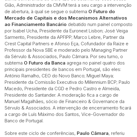
Gião, Administrador da CMVM terá a seu cargo a intervenção
de abertura, à qual se segue o subtema
O Futuro do
Mercado de Capitais e dos Mecanismos Alternativos
ao Financiamento Bancário
debatido num painel composto
por Isabel Ucha, Presidente da Euronext Lisbon; José Veiga
Sarmento, Presidente da APFIPP; Marco Lebre, Partner da
Crest Capital Partners e Afonso Eça, Cofundador da Raize e
Professor da Nova SBE e moderado pelo Managing Partner
da Sérvulo & Associados, Paulo Câmara. Por seu turno, o
subtema
O Futuro da Banca
agrega no painel quatro dos
principais presidentes de bancos em Portugal, são eles:
António Ramalho, CEO do Novo Banco; Miguel Maya;
Presidente da Comissão Executiva do Millennium BCP; Paulo
Macedo, Presidente da CGD e Pedro Castro e Almeida,
Presidente do Santander. A moderação fica a cargo de
Manuel Magalhães, sócio de Financeiro & Governance da
Sérvulo & Associados. A intervenção de encerramento ficará
a cargo de Luís Máximo dos Santos, Vice-Governador do
Banco de Portugal.
Sobre este ciclo de conferências,
Paulo Câmara
, referiu