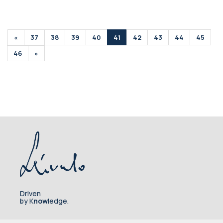
«
37
38
39
40
41
42
43
44
45
46
»
Driven
by K
now
ledge.