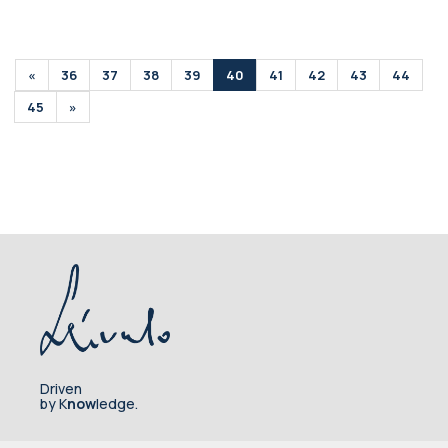
«
36
37
38
39
40
41
42
43
44
45
»
Driven
by K
now
ledge.