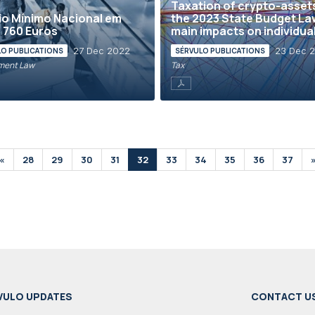
Taxation of crypto-assets
io Mínimo Nacional em
the 2023 State Budget La
 760 Euros
main impacts on individual.
27 Dec 2022
23 Dec 
LO PUBLICATIONS
SÉRVULO PUBLICATIONS
ment Law
Tax
«
28
29
30
31
32
33
34
35
36
37
VULO UPDATES
CONTACT U