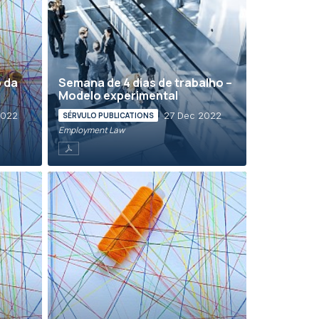
 da
Semana de 4 dias de trabalho –
Modelo experimental
2022
27 Dec 2022
SÉRVULO PUBLICATIONS
Employment Law