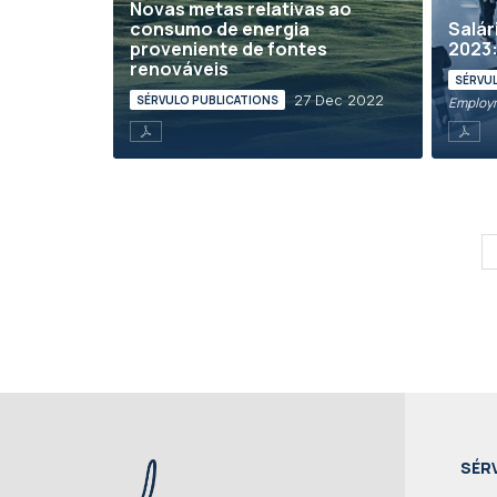
Novas metas relativas ao
consumo de energia
Salár
proveniente de fontes
2023:
renováveis
SÉRVU
27 Dec 2022
SÉRVULO PUBLICATIONS
Employ
SÉR