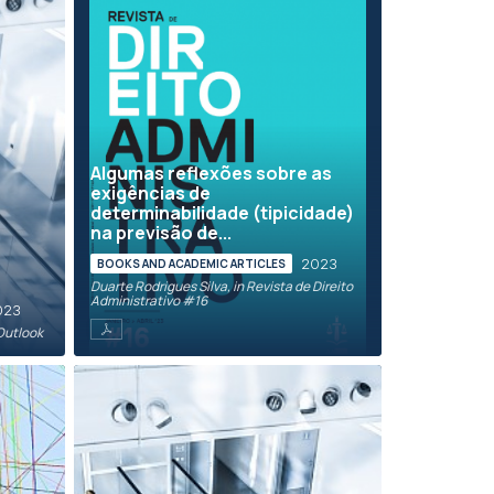
Algumas reflexões sobre as
exigências de
determinabilidade (tipicidade)
na previsão de...
2023
BOOKS AND ACADEMIC ARTICLES
Duarte Rodrigues Silva, in Revista de Direito
Administrativo #16
023
 Outlook