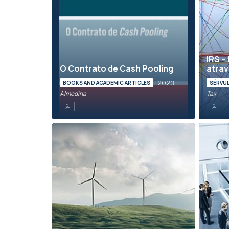
IRS –
O Contrato de Cash Pooling
atrav
2023
BOOKS AND ACADEMIC ARTICLES
SÉRVU
Almedina
Tax