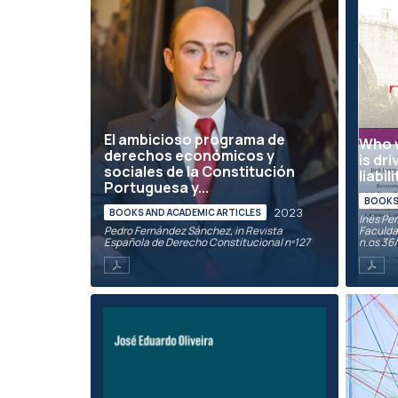
El ambicioso programa de
Who w
derechos económicos y
is dr
sociales de la Constitución
liabil
Portuguesa y...
BOOKS 
2023
BOOKS AND ACADEMIC ARTICLES
Inês Per
Pedro Fernández Sánchez, in Revista
Faculdad
Española de Derecho Constitucional nº127
n.os 36