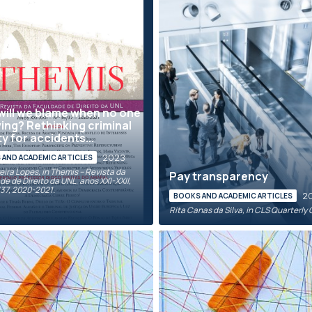
ill we blame when no one
iving? Rethinking criminal
ity for accidents...
2023
AND ACADEMIC ARTICLES
eira Lopes, in Themis – Revista da
Pay transparency
e de Direito da UNL, anos XXI-XXII,
/37, 2020-2021.
2
BOOKS AND ACADEMIC ARTICLES
Rita Canas da Silva, in CLS Quarterly