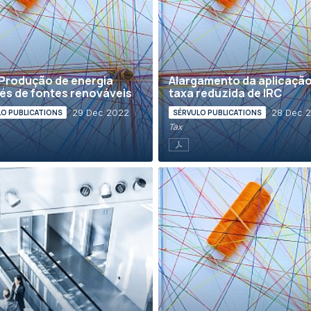
 Produção de energia
Alargamento da aplicação
és de fontes renováveis
taxa reduzida de IRC
29 Dec 2022
28 Dec 
LO PUBLICATIONS
SÉRVULO PUBLICATIONS
Tax