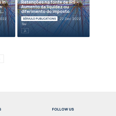
 in
Retenções na fonte de IRS –
w:
Aumento da liquidez ou
..
diferimento do imposto
2022
22 Dec 2022
SÉRVULO PUBLICATIONS
Tax
»
S
FOLLOW US