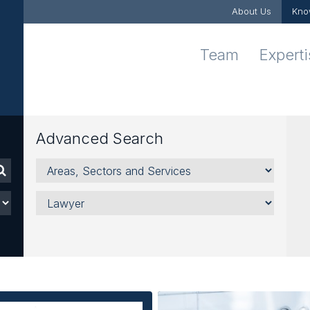
About Us
Kno
Team
Expert
Advanced Search
Areas,
Sectors
and
Lawyer
Services