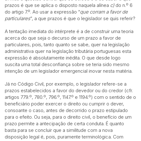
prazos é que se aplica o disposto naquela alínea
c)
do n.º 6
do artigo 7.º. Ao usar a expressão “
que corram a favor de
particulares
”, a que prazos é que o legislador se quis referir?
A tentação imediata do intérprete é a de construir uma teoria
acerca do que seja o decurso de um prazo a favor de
particulares, pois, tanto quanto se sabe, quer na legislação
administrativa quer na legislação tributária portuguesas esta
expressão é absolutamente inédita. O que desde logo
suscita uma total desconfiança sobre se teria sido mesmo
intenção de um legislador emergencial inovar nesta matéria.
Já no Código Civil, por exemplo, o legislador refere-se a
prazos estabelecidos a favor do devedor ou do credor (cfr.
artigos 779.º, 780.º, 796.º, 1147.º e 1194.º) com o sentido de o
beneficiário poder exercer o direito ou cumprir o dever,
consoante o caso, antes de decorrido o prazo estipulado
para o efeito. Ou seja, para o direito civil, o benefício de um
prazo permite a antecipação de certa conduta. É quanto
basta para se concluir que a similitude com a nova
disposição legal é, pois, puramente terminológica. Com