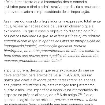
efeito, é manifesto que a importação deste conceito
civilístico para o direito administrativo conduziria a resultados
que evidenciariam a improcedência de tal importação.
Assim sendo, usando o legislador uma expressão totalmente
nova, viu-se na necessidade de usar um glossário que a
explicasse. Eis que é esse o objetivo do disposto no n.º 7:
“
os prazos tributários
a que se refere a alínea c) do número
anterior dizem respeito apenas aos atos de interposição de
impugnação judicial, reclamação graciosa, recurso
hierárquico, ou outros procedimentos de idêntica natureza,
bem como aos prazos para a prática de atos no âmbito dos
mesmos procedimentos tributários
”.
Importa, porém, destacar que esta explicação do que se
deve entender, para efeitos da Lei n.º 1-A/2020, por um
prazo que corre a favor de particulares
refere-se apenas
aos
prazos tributários
. Ora, esta restrição tem justamente,
quanto a nós, uma importância decisiva na interpretação do
disposto na própria alínea
c)
do n.º 6 do artigo 7.º. É que,
quando o legislador se refere a
prazos que correm a favor
de particulares
(com o sentido que bem entendeu dar a