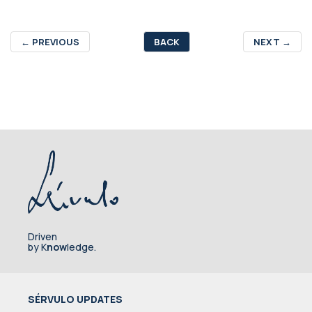
←
PREVIOUS
BACK
NEXT
→
Driven
by K
now
ledge.
SÉRVULO UPDATES