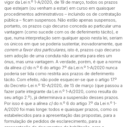
vigor da Lei n.º 1-A/2020, de 19 de março, todos os prazos
que estejam (ou venham a estar) em curso em quaisquer
procedimentos administrativos – incluindo os de contratação
pública – ficam suspensos. Não estão apenas suspensos,
portanto, os prazos cujo decurso conceda ao particular uma
vantagem (como sucede com os de deferimento tácito), e
que, numa interpretação sem qualquer apoio nesta lei, seriam
os únicos em que se poderia sustentar, inovadoramente, que
correm a favor dos particulares
, isto é, prazos cujo decurso
sem adoção de uma conduta não acarreta para eles um
ónus, mas uma vantagem. A verdade, porém, é que a norma
da alínea
c)
do n.º 6 do artigo 7.º da Lei n.º 1-A/2020 nunca
poderia ser lida como restrita aos prazos de deferimento
tácito. Com efeito, não pode esquecer-se que o artigo 17.º
do Decreto-Lei n.º 10-A/2020, de 13 de março (que passou a
fazer parte integrante da Lei n.º 1-A/2020, como resulta do
seu artigo 2.º), já determinava a suspensão desses prazos.
Por isso é que a alínea
c)
do n.º 6 do artigo 7.º da Lei n.º 1-
A/2020 foi mais longe: todos e quaisquer prazos, como os
estabelecidos para a apresentação das propostas, para a
formulação de pedidos de esclarecimento, para a