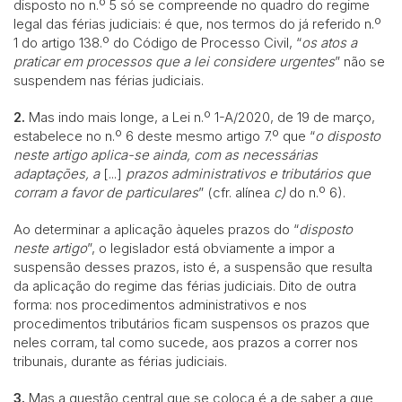
disposto no n.º 5 só se compreende no quadro do regime
legal das férias judiciais: é que, nos termos do já referido n.º
1 do artigo 138.º do Código de Processo Civil, “
os atos a
praticar em processos que a lei considere urgentes
” não se
suspendem nas férias judiciais.
2.
Mas indo mais longe, a Lei n.º 1-A/2020, de 19 de março,
estabelece no n.º 6 deste mesmo artigo 7.º que “
o disposto
neste artigo aplica-se ainda, com as necessárias
adaptações, a
[...]
prazos administrativos e tributários que
corram a favor de particulares
” (cfr. alínea
c)
do n.º 6).
Ao determinar a aplicação àqueles prazos do “
disposto
neste artigo
”, o legislador está obviamente a impor a
suspensão desses prazos, isto é, a suspensão que resulta
da aplicação do regime das férias judiciais. Dito de outra
forma: nos procedimentos administrativos e nos
procedimentos tributários ficam suspensos os prazos que
neles corram, tal como sucede, aos prazos a correr nos
tribunais, durante as férias judiciais.
3.
Mas a questão central que se coloca é a de saber a que