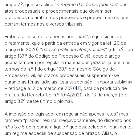
artigo 7.º, que se aplica “
o regime das férias judiciais
” aos
atos processuais e procedimentais que devam ser
praticados no âmbito dos processos e procedimentos que
corram termos nos diversos tribunais.
Embora a lei se refira apenas aos “
atos
”, o que significa,
diretamente, que a partir da entrada em vigor da lei (20 de
março de 2020) “
não se praticam atos judiciais
” (cfr. n.º 1 do
artigo 137.º do Código de Processo Civil), aquele artigo
acaba também por regular a matéria dos
prazos
, já que, nos
termos do n.º 1 do artigo 138.º do mesmo Código de
Processo Civil, os prazos processuais suspendem-se
durante as férias judiciais. Esta suspensão – importa sublinhar
– retroage a 12 de março de 2020
[1]
, data da produção de
efeitos do Decreto-Lei n.º 10-A/2020, de 13 de março (cfr.
artigo 37.º deste último diploma).
A intenção do legislador em regular não apenas “atos” mas
também “prazos” resulta, inequivocamente, do disposto nos
n.ºs 3 e 5 do mesmo artigo 7.º que estabelecem, igualmente,
um regime especial de suspensão de prazos. Aliás, o