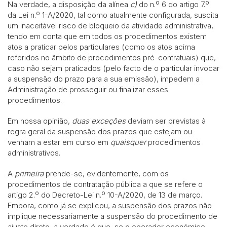
Na verdade, a disposição da alínea
c)
do n.º 6 do artigo 7.º
da Lei n.º 1-A/2020, tal como atualmente configurada, suscita
um inaceitável risco de bloqueio da atividade administrativa,
tendo em conta que em todos os procedimentos existem
atos a praticar pelos particulares (como os atos acima
referidos no âmbito de procedimentos pré-contratuais) que,
caso não sejam praticados (pelo facto de o particular invocar
a suspensão do prazo para a sua emissão), impedem a
Administração de prosseguir ou finalizar esses
procedimentos.
Em nossa opinião,
duas e
xceções
deviam ser previstas à
regra geral da suspensão dos prazos que estejam ou
venham a estar em curso em
quaisquer
procedimentos
administrativos.
A
primeira
prende-se, evidentemente, com os
procedimentos de contratação pública a que se refere o
artigo 2.º do Decreto-Lei n.º 10-A/2020, de 13 de março.
Embora, como já se explicou, a suspensão dos prazos não
implique necessariamente a suspensão do procedimento de
ajuste direto, a verdade é que, se o operador económico