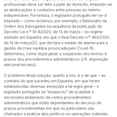
profissionais deve ser feito a partir do domicílio, limitando-se
as deslocações e contactos entre pessoas ao mínimo
indispensável. Porventura, o legislador português ter-se-á
inspirado – como reclamou, por exemplo, o Bastonário da
Ordem dos Advogados na sequência da publicação do
Decreto-Lei n.º 10-A/2020, de 13 de março – no regime
adotado em Espanha, em que o Real Decreto n.º 463/2020,
de 14 de março
[2]
, que declara o estado de alarme para a
gestão da crise sanitária provocada pelo Covid-19,
determinou, como
regra geral
, a suspensão dos termos e
prazos dos procedimentos administrativos (cfr. disposição
adicional terceira).
O problema desta solução, quanto a nós, é o de que – ao
contrário do que sucedeu em Espanha, em que foram
estabelecidas diversas
exceções
a tal regra geral – o
legislador português se “esqueceu” de acautelar o
necessário andamento de certos procedimentos
administrativos que estão dependentes do decurso de
prazos procedimentais em que os particulares são
chamados a praticar atos jurídicos ou operações materiais.