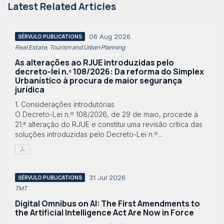
Latest Related Articles
06 Aug 2026
SÉRVULO PUBLICATIONS
Real Estate, Tourism and Urban Planning
As alterações ao RJUE introduzidas pelo
decreto-lei n.º 108/2026: Da reforma do Simplex
Urbanístico à procura de maior segurança
jurídica
1. Considerações introdutórias
O Decreto-Lei n.º 108/2026, de 29 de maio, procede à
21.ª alteração do RJUE e constitui uma revisão crítica das
soluções introduzidas pelo Decreto-Lei n.º...
31 Jul 2026
SÉRVULO PUBLICATIONS
TMT
Digital Omnibus on AI: The First Amendments to
the Artificial Intelligence Act Are Now in Force