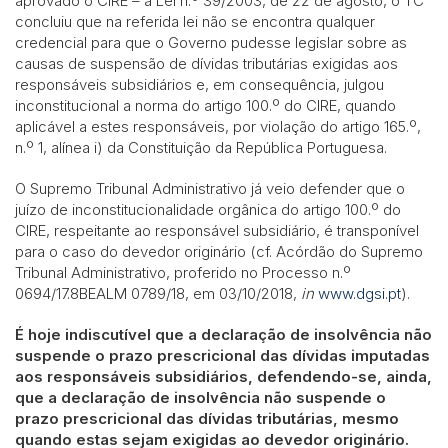
aprovado o CIRE – a Lei n.º 39/2003, de 22 de agosto, o TC
concluiu que na referida lei não se encontra qualquer
credencial para que o Governo pudesse legislar sobre as
causas de suspensão de dívidas tributárias exigidas aos
responsáveis subsidiários e, em consequência, julgou
inconstitucional a norma do artigo 100.º do CIRE, quando
aplicável a estes responsáveis, por violação do artigo 165.º,
n.º 1, alínea i) da Constituição da República Portuguesa.
O Supremo Tribunal Administrativo já veio defender que o
juízo de inconstitucionalidade orgânica do artigo 100.º do
CIRE, respeitante ao responsável subsidiário, é transponível
para o caso do devedor originário (cf. Acórdão do Supremo
Tribunal Administrativo, proferido no Processo n.º
0694/17.8BEALM 0789/18, em 03/10/2018,
in
www.dgsi.pt
).
É hoje indiscutível que a declaração de insolvência não
suspende o prazo prescricional das dívidas imputadas
aos responsáveis subsidiários, defendendo-se, ainda,
que a declaração de insolvência não suspende o
prazo prescricional das dívidas tributárias, mesmo
quando estas sejam exigidas ao devedor originário.