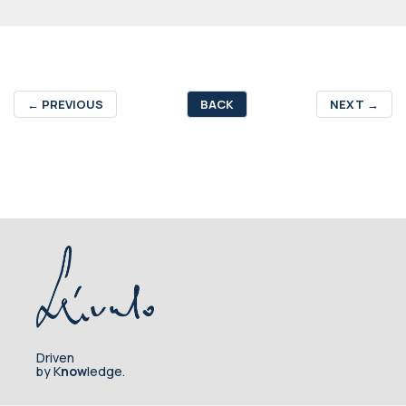
←
PREVIOUS
BACK
NEXT
→
Driven
by K
now
ledge.