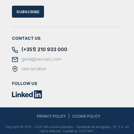
SUBSCRIBE
CONTACT US
(+351) 210 933 000
geral@servulo.com
see location
FOLLOW US
|
PRIVACY POLICY
COOKIE POLICY
Copyright © 2015 - 2026 Sérvulo & Associados - Sociedade de Advogados, SP, S.A. All
rights reserved. Created by
SOFTWAY
.