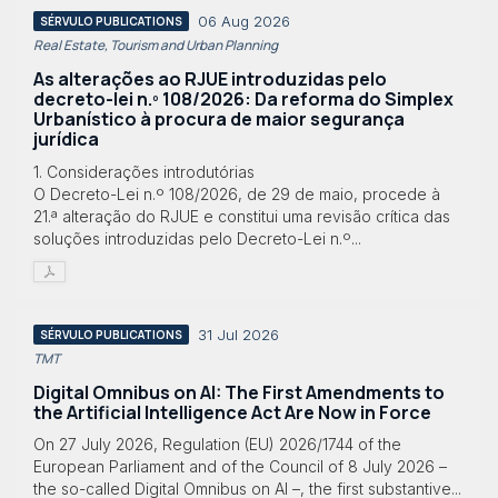
06 Aug 2026
SÉRVULO PUBLICATIONS
Real Estate, Tourism and Urban Planning
As alterações ao RJUE introduzidas pelo
decreto-lei n.º 108/2026: Da reforma do Simplex
Urbanístico à procura de maior segurança
jurídica
1. Considerações introdutórias
O Decreto-Lei n.º 108/2026, de 29 de maio, procede à
21.ª alteração do RJUE e constitui uma revisão crítica das
soluções introduzidas pelo Decreto-Lei n.º...
31 Jul 2026
SÉRVULO PUBLICATIONS
TMT
Digital Omnibus on AI: The First Amendments to
the Artificial Intelligence Act Are Now in Force
On 27 July 2026, Regulation (EU) 2026/1744 of the
European Parliament and of the Council of 8 July 2026 –
the so-called Digital Omnibus on AI –, the first substantive...