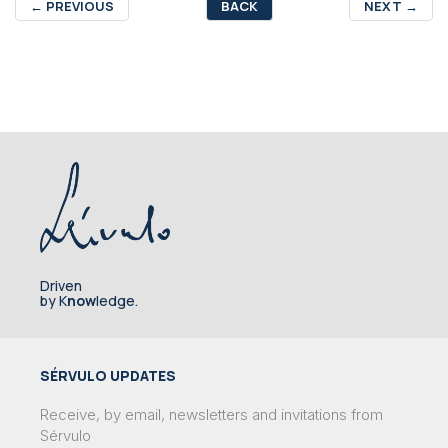
←
PREVIOUS
BACK
NEXT
→
Driven
by K
now
ledge.
SÉRVULO UPDATES
Receive, by email, newsletters and invitations from
Sérvulo