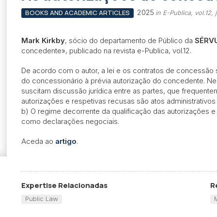
2025
BOOKS AND ACADEMIC ARTICLES
in E-Publica, vol.12,
Mark Kirkby
, sócio do departamento de Público da
SÉRV
concedente», publicado na revista e-Publica, vol.12.
De acordo com o autor, a lei e os contratos de concessão 
do concessionário à prévia autorização do concedente. Ne
suscitam discussão jurídica entre as partes, que frequenteme
autorizações e respetivas recusas são atos administrativ
b) O regime decorrente da qualificação das autorizações e
como declarações negociais.
Aceda ao
artigo
.
Expertise Relacionadas
R
Public Law