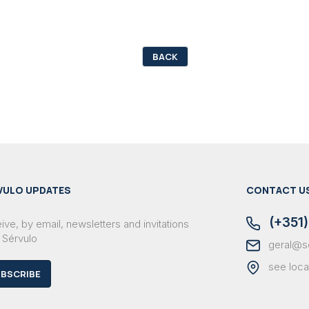
BACK
VULO UPDATES
CONTACT U
(+351)
ve, by email, newsletters and invitations
 Sérvulo
geral@s
see loca
BSCRIBE