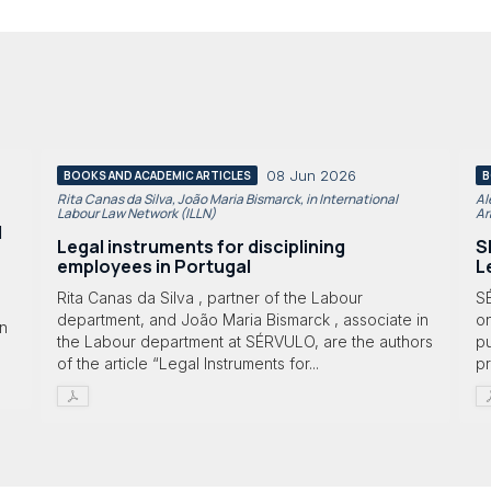
08 Jun 2026
BOOKS AND ACADEMIC ARTICLES
B
Rita Canas da Silva, João Maria Bismarck, in International
Al
Labour Law Network (ILLN)
Ar
l
Legal instruments for disciplining
S
employees in Portugal
L
Rita Canas da Silva , partner of the Labour
S
department, and João Maria Bismarck , associate in
on
in
the Labour department at SÉRVULO, are the authors
p
of the article “Legal Instruments for...
p