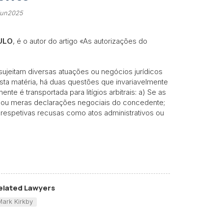
 jun2025
ULO
, é o autor do artigo «As autorizações do
sujeitam diversas atuações ou negócios jurídicos
sta matéria, há duas questões que invariavelmente
nte é transportada para litígios arbitrais: a) Se as
os ou meras declarações negociais do concedente;
 respetivas recusas como atos administrativos ou
elated Lawyers
Mark Kirkby