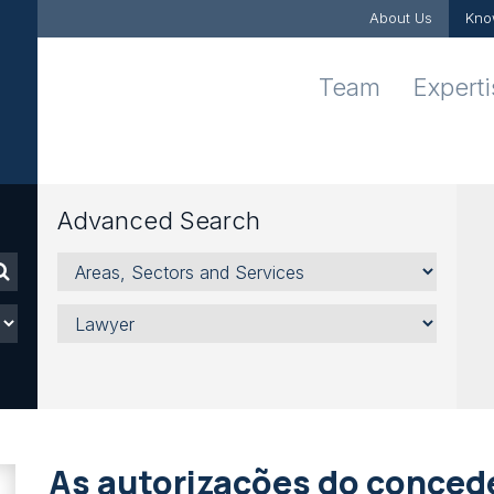
About Us
Kno
Team
Expert
Advanced Search
Areas,
Sectors
and
Lawyer
Services
As autorizações do conced