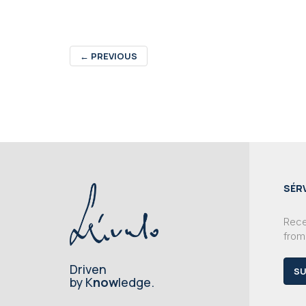
←
PREVIOUS
SÉR
Recei
from
Driven
SU
by K
now
ledge.