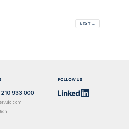
NEXT
→
S
FOLLOW US
 210 933 000
ervulo.com
tion