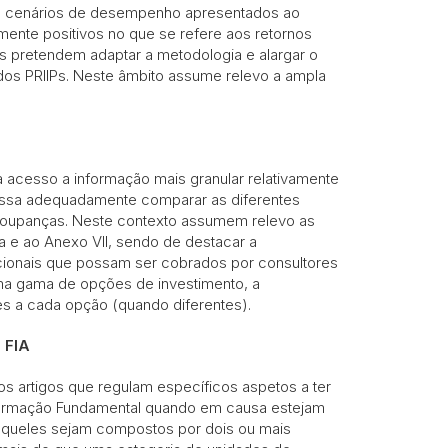
s cenários de desempenho apresentados ao
mente positivos no que se refere aos retornos
as pretendem adaptar a metodologia e alargar o
os PRIIPs. Neste âmbito assume relevo a ampla
a acesso a informação mais granular relativamente
possa adequadamente comparar as diferentes
 poupanças. Neste contexto assumem relevo as
ma e ao Anexo VII, sendo de destacar a
cionais que possam ser cobrados por consultores
uma gama de opções de investimento, a
es a cada opção (quando diferentes).
 FIA
s artigos que regulam específicos aspetos a ter
ormação Fundamental quando em causa estejam
aqueles sejam compostos por dois ou mais