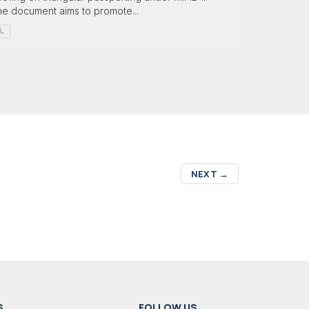
he document aims to promote...
NEXT
→
S
FOLLOW US