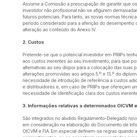
Assume a Comissão a preocupação de garantir que o
investidor não profissional não se afigurem demasiada
futuros potenciais. Para tanto, as novas normas técnic
período considerado para a aferição do desempenho d
alteração ao conteúdo do Anexo IV.
2. Custos
Pretende-se que o potencial investidor em PRIIPs tenh
aos custos inerentes ao seu investimento, para que 
alternativas ao seu dispor para a colocação das suas
alterações promovidas aos artigos 5.º e 13.º do diplo
necessidade de introdução de referência a custos adi
e distribuidores e, em caso de PRIIPs que ofereçam 
necessidade de identificação clara dos custos inerent
3. Informações relativas a determinados OICVM e
São integrados no aludido Regulamento-Delegado novo
em consideração na elaboração do Documento de Inf
OICVM e FIA. Em especial definem-se regras quando 