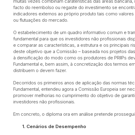
muitas vezes combinam caraterísticas das áreas bancária, 
facto do reembolso ou regaste do investimento se encontr
indicadores externos ao próprio produto tais como valores 
ou flutuações do mercado.
O estabelecimento de um quadro informativo comum e trans
fundamental para que os investidores não profissionais 
e comparar as características, a estrutura e os principais r
deste objetivo que a Comissão – baseada nos projetos da
à densificação do modo como os produtores de PRIIPs de
Fundamental e, bem assim, à concretização dos termos e
distribuem o devem fazer.
Decorridos os primeiros anos de aplicação das normas té
Fundamental, entendeu agora a Comissão Europeia ser nec
promover melhorias no cumprimento do objetivo de garantir
investidores não profissionais.
Em concreto, o diploma ora em análise pretende prosseguir 
1. Cenários de Desempenho