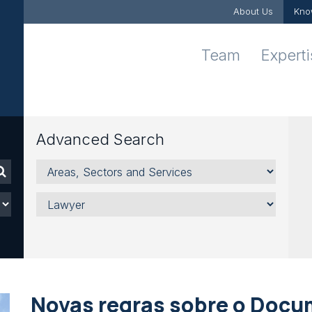
About Us
Kno
Team
Expert
Advanced Search
Areas,
Sectors
and
Lawyer
Services
Novas regras sobre o Docu