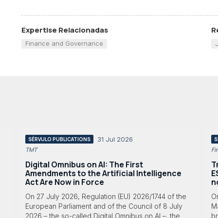
Expertise Relacionadas
R
Finance and Governance
31 Jul 2026
SÉRVULO PUBLICATIONS
S
TMT
Fi
Digital Omnibus on AI: The First
T
Amendments to the Artificial Intelligence
E
Act Are Now in Force
n
On 27 July 2026, Regulation (EU) 2026/1744 of the
O
European Parliament and of the Council of 8 July
Ma
2026 – the so-called Digital Omnibus on AI –, the
br