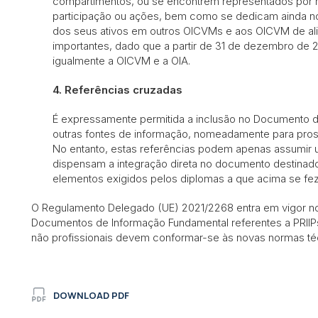
compartimentos, ou se encontrem representados por 
participação ou ações, bem como se dedicam ainda no
dos seus ativos em outros OICVMs e aos OICVM de al
importantes, dado que a partir de 31 de dezembro de 2
igualmente a OICVM e a OIA.
4. Referências cruzadas
É expressamente permitida a inclusão no Documento 
outras fontes de informação, nomeadamente para prospe
No entanto, estas referências podem apenas assumir
dispensam a integração direta no documento destinado 
elementos exigidos pelos diplomas a que acima se fez
O Regulamento Delegado (UE) 2021/2268 entra em vigor no 
Documentos de Informação Fundamental referentes a PRIIPs a
não profissionais devem conformar-se às novas normas té
DOWNLOAD PDF