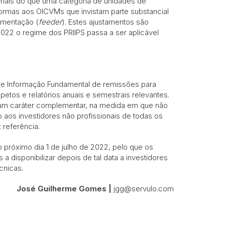
mais do que uma categoria de unidades de
rmas aos OICVMs que invistam parte substancial
imentação (
feeder
). Estes ajustamentos são
022 o regime dos PRIIPS passa a ser aplicável
de Informação Fundamental de remissões para
tos e relatórios anuais e semestrais relevantes.
 um caráter complementar, na medida em que não
aos investidores não profissionais de todas os
 referência.
próximo dia 1 de julho de 2022, pelo que os
 disponibilizar depois de tal data a investidores
cnicas.
José Guilherme Gomes |
jgg@servulo.com