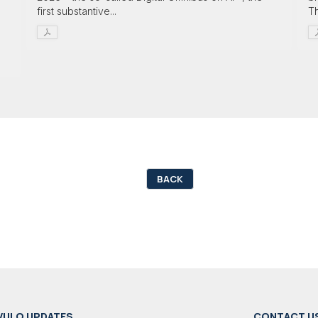
first substantive...
T
BACK
VULO UPDATES
CONTACT U