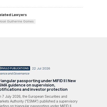
elated Lawyers
José Guilherme Gomes
22 Jul 2026
ÉRVULO PUBLICATIONS
nance and Governance
riangular passporting under MIFID II | New
SMA guidence on supervision,
otifications and investor protection
n 7 July 2026, the European Securities and
rkets Authority (“ESMA”) published a supervisory
iefing on triangular passporting under MiFID II.