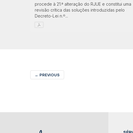
procede à 21.ª alteração do RJUE e constitui uma
revisão crítica das soluções introduzidas pelo
Decreto-Lei n.º...
←
PREVIOUS
SÉR