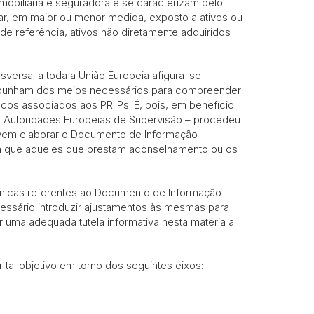
mobiliária e seguradora e se caracterizam pelo
ar, em maior ou menor medida, exposto a ativos ou
de referência, ativos não diretamente adquiridos
versal a toda a União Europeia afigura-se
dispunham dos meios necessários para compreender
iscos associados aos PRIIPs. É, pois, em benefício
s Autoridades Europeias de Supervisão – procedeu
vem elaborar o Documento de Informação
m que aqueles que prestam aconselhamento ou os
cnicas referentes ao Documento de Informação
essário introduzir ajustamentos às mesmas para
 uma adequada tutela informativa nesta matéria a
tal objetivo em torno dos seguintes eixos: