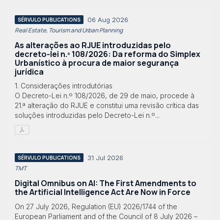
06 Aug 2026
SÉRVULO PUBLICATIONS
Real Estate, Tourism and Urban Planning
As alterações ao RJUE introduzidas pelo
decreto-lei n.º 108/2026: Da reforma do Simplex
Urbanístico à procura de maior segurança
jurídica
1. Considerações introdutórias
O Decreto-Lei n.º 108/2026, de 29 de maio, procede à
21.ª alteração do RJUE e constitui uma revisão crítica das
soluções introduzidas pelo Decreto-Lei n.º...
31 Jul 2026
SÉRVULO PUBLICATIONS
TMT
Digital Omnibus on AI: The First Amendments to
the Artificial Intelligence Act Are Now in Force
On 27 July 2026, Regulation (EU) 2026/1744 of the
European Parliament and of the Council of 8 July 2026 –