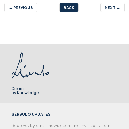
←
PREVIOUS
BACK
NEXT
→
Driven
by K
now
ledge.
SÉRVULO UPDATES
Receive, by email, newsletters and invitations from