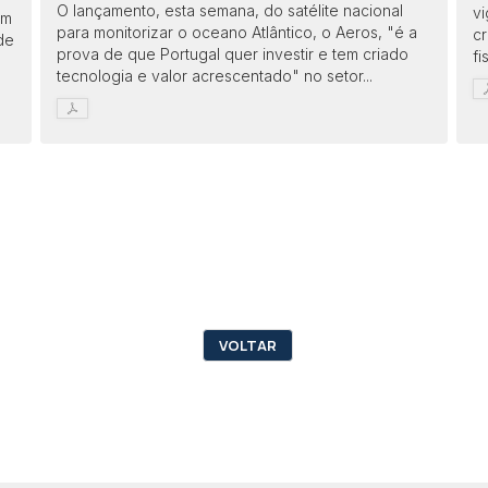
O lançamento, esta semana, do satélite nacional
vi
am
para monitorizar o oceano Atlântico, o Aeros, "é a
cr
de
prova de que Portugal quer investir e tem criado
fi
tecnologia e valor acrescentado" no setor...
VOLTAR