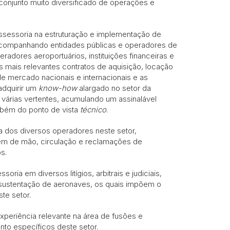
 conjunto muito diversificado de operações e
sessoria na estruturação e implementação de
, acompanhando entidades públicas e operadores de
ores aeroportuários, instituições financeiras e
 mais relevantes contratos de aquisição, locação
e mercado nacionais e internacionais e as
dquirir um
know-how
alargado no setor da
 várias vertentes, acumulando um assinalável
ém do ponto de vista
técnico
.
 dos diversos operadores neste setor,
em de mão, circulação e reclamações de
s.
oria em diversos litígios, arbitrais e judiciais,
e sustentação de aeronaves, os quais impõem o
te setor.
xperiência relevante na área de fusões e
to específicos deste setor.