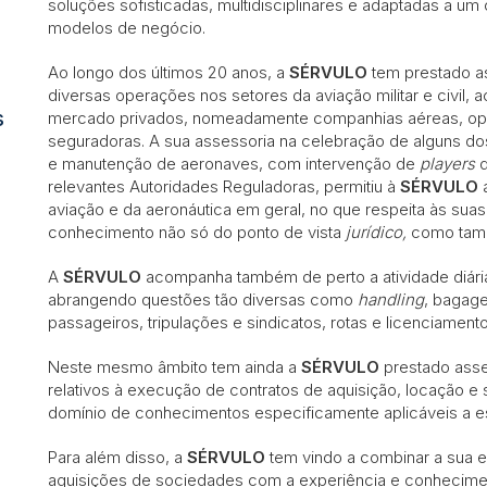
soluções sofisticadas, multidisciplinares e adaptadas a um
modelos de negócio.
Ao longo dos últimos 20 anos, a
SÉRVULO
tem prestado as
diversas operações nos setores da aviação militar e civil
s
mercado privados, nomeadamente companhias aéreas, operad
seguradoras. A sua assessoria na celebração de alguns dos
e manutenção de aeronaves, com intervenção de
players
d
relevantes Autoridades Reguladoras, permitiu à
SÉRVULO
a
aviação e da aeronáutica em geral, no que respeita às suas
conhecimento não só do ponto de vista
jurídico,
como tamb
A
SÉRVULO
acompanha também de perto a atividade diária
abrangendo questões tão diversas como
handling
, bagag
passageiros, tripulações e sindicatos, rotas e licenciamento
Neste mesmo âmbito tem ainda a
SÉRVULO
prestado assess
relativos à execução de contratos de aquisição, locação 
domínio de conhecimentos especificamente aplicáveis a es
Para além disso, a
SÉRVULO
tem vindo a combinar a sua e
aquisições de sociedades com a experiência e conhecimen