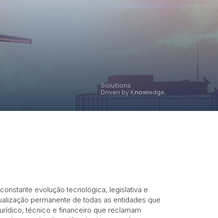
Solutions
Driven by K
now
ledge.
nstante evolução tecnológica, legislativa e
ualização permanente de todas as entidades que
urídico, técnico e financeiro que reclamam