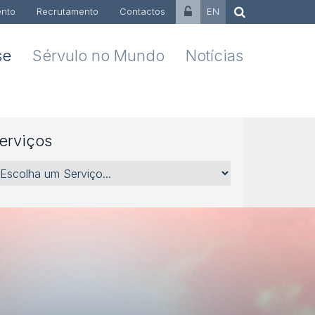
nto
Recrutamento
Contactos
EN
se
Sérvulo no Mundo
Notícias
erviços
rviços