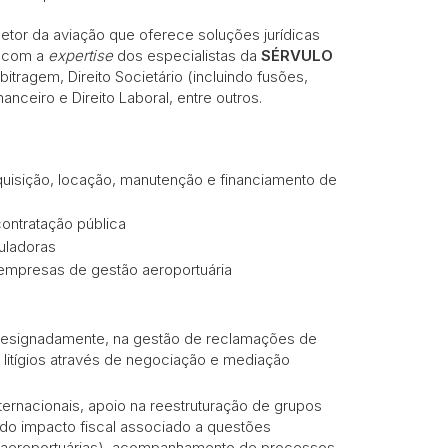
setor da aviação que oferece soluções jurídicas
a com a
expertise
dos especialistas da
SÉRVULO
itragem, Direito Societário (incluindo fusões,
nanceiro e Direito Laboral, entre outros.
quisição, locação, manutenção e financiamento de
ntratação pública
uladoras
empresas de gestão aeroportuária
 designadamente, na gestão de reclamações de
e litígios através de negociação e mediação
ternacionais, apoio na reestruturação de grupos
e do impacto fiscal associado a questões
as aeroportuárias), acompanhamento de processos