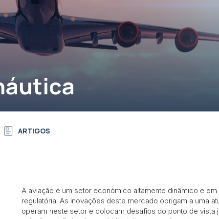
náutica
ARTIGOS
A aviação é um setor económico altamente dinâmico e em co
regulatória. As inovações deste mercado obrigam a uma at
operam neste setor e colocam desafios do ponto de vista j