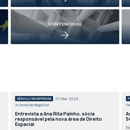
CONTENCIOSO
01 Mar 2024
SÉRVULO NA IMPRENSA
P
in Jornal de Negócios
Pe
Entrevista a Ana Rita Paínho, sócia
A
responsável pela nova área de Direito
5
Espacial
N