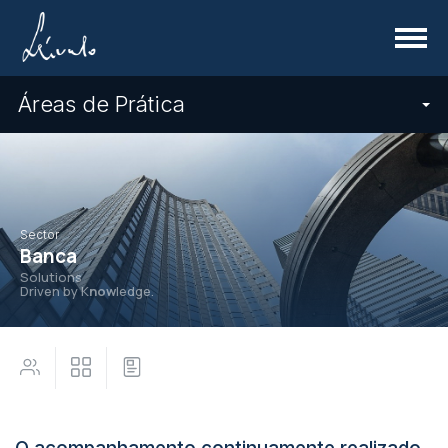
Menu
Áreas de Prática
Sector
Banca
Solutions
Driven by K
now
ledge.