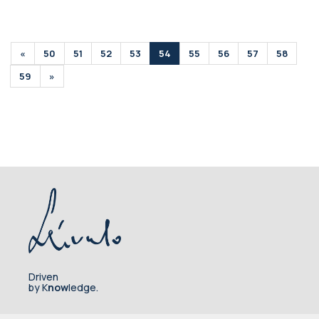
«
50
51
52
53
54
55
56
57
58
59
»
Driven
by K
now
ledge.