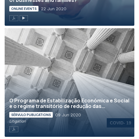
of businesses and families?
22 Jun 2020
ONLINE EVENTS
O Programa de Estabilização Económica e Social
e o regime transitório de redução das...
09 Jun 2020
SÉRVULO PUBLICATIONS
Litigation
COVID- 19