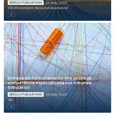
25 May 2020
SÉRVULO PUBLICATIONS
ESG (Environment, Social and Governance)
Entrada em funcionamento dos Juízos de
competência especializada nos tribunais
tributários
25 May 2020
SÉRVULO PUBLICATIONS
Tax