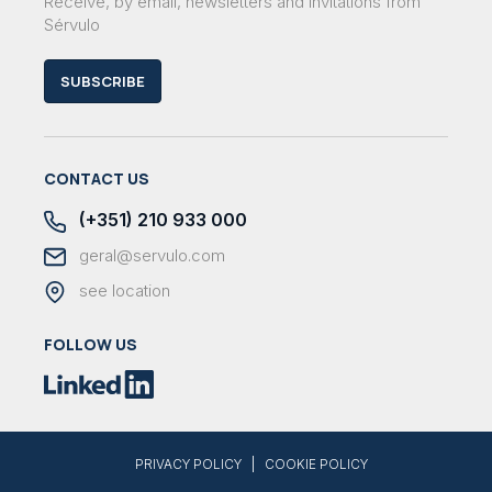
Receive, by email, newsletters and invitations from
Sérvulo
SUBSCRIBE
CONTACT US
(+351) 210 933 000
geral@servulo.com
see location
FOLLOW US
|
PRIVACY POLICY
COOKIE POLICY