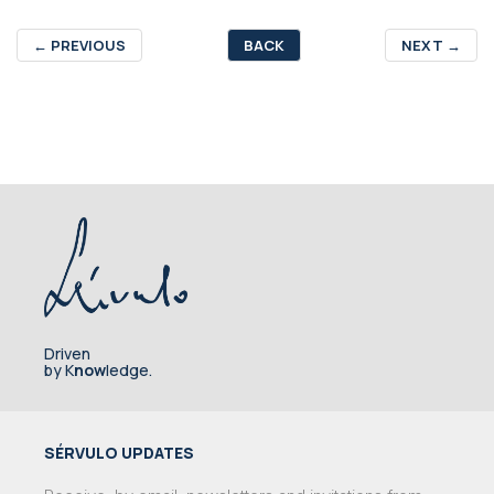
←
PREVIOUS
BACK
NEXT
→
Driven
by K
now
ledge.
SÉRVULO UPDATES