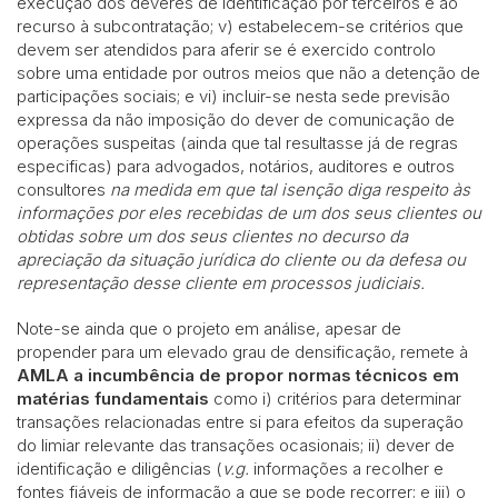
execução dos deveres de identificação por terceiros e ao
recurso à subcontratação; v) estabelecem-se critérios que
devem ser atendidos para aferir se é exercido controlo
sobre uma entidade por outros meios que não a detenção de
participações sociais; e vi) incluir-se nesta sede previsão
expressa da não imposição do dever de comunicação de
operações suspeitas (ainda que tal resultasse já de regras
especificas) para advogados, notários, auditores e outros
consultores
na medida em que tal isenção diga respeito às
informações por eles recebidas de um dos seus clientes ou
obtidas sobre um dos seus clientes no decurso da
apreciação da situação jurídica do cliente ou da defesa ou
representação desse cliente em processos judiciais.
Note-se ainda que o projeto em análise, apesar de
propender para um elevado grau de densificação, remete à
AMLA a incumbência de propor normas técnicos em
matérias fundamentais
como i) critérios para determinar
transações relacionadas entre si para efeitos da superação
do limiar relevante das transações ocasionais; ii) dever de
identificação e diligências (
v.g.
informações a recolher e
fontes fiáveis de informação a que se pode recorrer; e iii) o