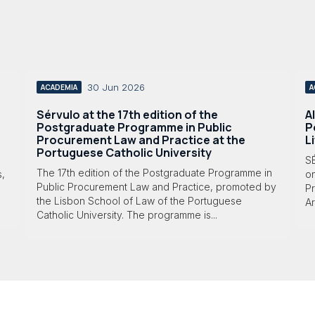
30 Jun 2026
ACADEMIA
A
Sérvulo at the 17th edition of the
A
Postgraduate Programme in Public
P
Procurement Law and Practice at the
L
Portuguese Catholic University
S
The 17th edition of the Postgraduate Programme in
s,
o
Public Procurement Law and Practice, promoted by
Pr
the Lisbon School of Law of the Portuguese
Ar
Catholic University. The programme is...