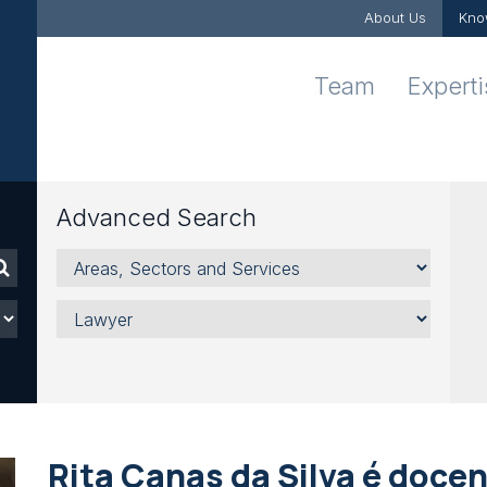
About Us
Kno
Team
Expert
Advanced Search
Areas,
Sectors
and
Lawyer
Services
Rita Canas da Silva é docen