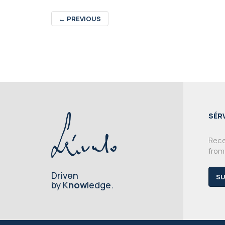
←
PREVIOUS
SÉR
Recei
from
Driven
SU
by K
now
ledge.