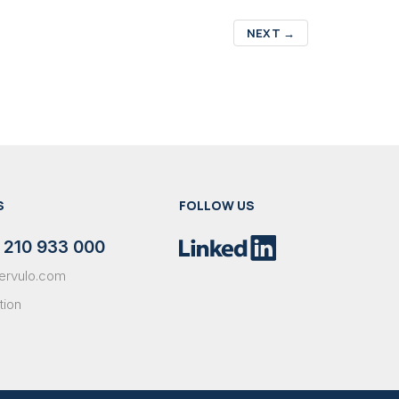
NEXT
→
S
FOLLOW US
 210 933 000
ervulo.com
tion