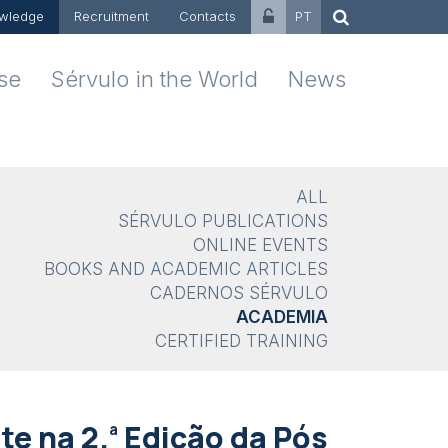
wledge
Recruitment
Contacts
PT
ise
Sérvulo in the World
News
ALL
SÉRVULO PUBLICATIONS
ONLINE EVENTS
BOOKS AND ACADEMIC ARTICLES
CADERNOS SÉRVULO
ACADEMIA
CERTIFIED TRAINING
ª
te na 2.
Edição da Pós