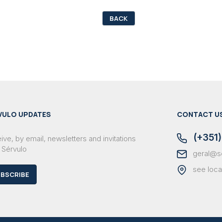
BACK
VULO UPDATES
CONTACT U
(+351)
ve, by email, newsletters and invitations
 Sérvulo
geral@s
see loca
BSCRIBE