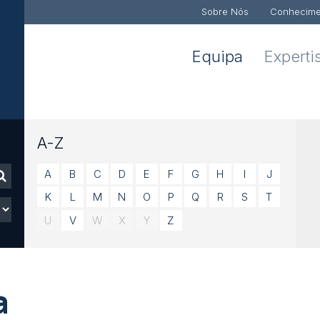
Sobre Nós
Conhecime
Equipa
Experti
A-Z
A
B
C
D
E
F
G
H
I
J
K
L
M
N
O
P
Q
R
S
T
U
V
W
X
Y
Z
a