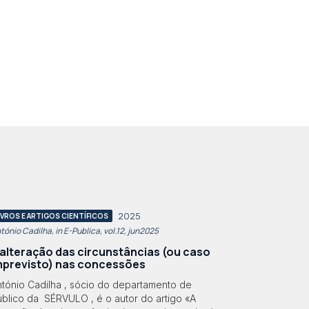
2025
IVROS E ARTIGOS CIENTÍFICOS
tónio Cadilha, in E-Publica, vol.12, jun2025
 alteração das circunstâncias (ou caso
mprevisto) nas concessões
ntónio Cadilha , sócio do departamento de
úblico da SÉRVULO , é o autor do artigo «A