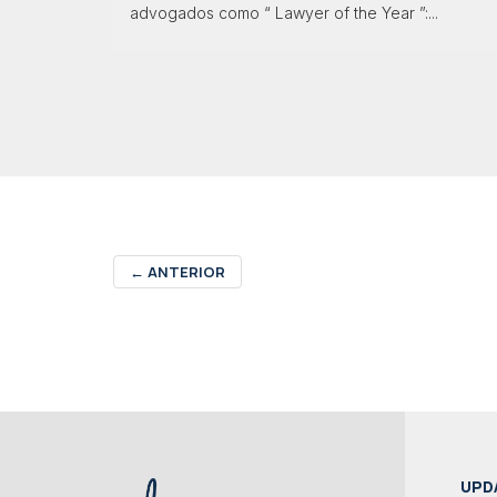
advogados como “ Lawyer of the Year ”:...
←
ANTERIOR
UPD