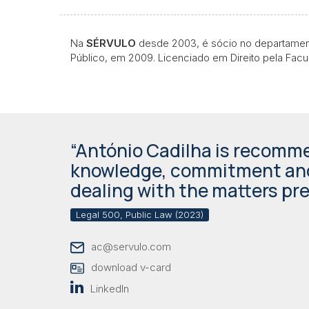
Na
SÉRVULO
desde 2003, é sócio no departament
Público, em 2009. Licenciado em Direito pela Fac
“António Cadilha is recomme
knowledge, commitment and a
dealing with the matters pre
Legal 500, Public Law (2023)
ac@servulo.com
download v-card
LinkedIn