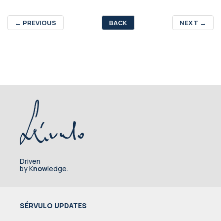
←
PREVIOUS
BACK
NEXT
→
Driven
by K
now
ledge.
SÉRVULO UPDATES