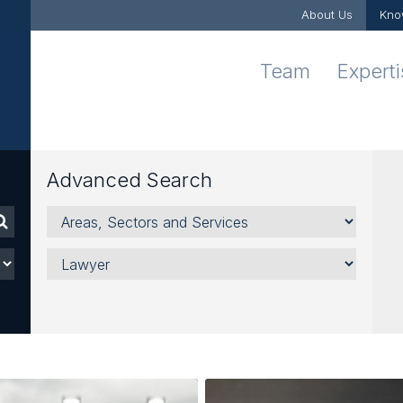
About Us
Kno
Team
Expert
Advanced Search
Areas,
Sectors
and
Lawyer
Services