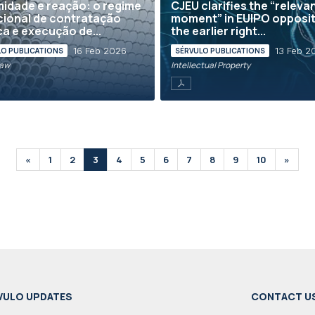
idade e reação: o regime
CJEU clarifies the “releva
ional de contratação
moment” in EUIPO opposit
ca e execução de...
the earlier right...
16 Feb 2026
13 Feb 2
LO PUBLICATIONS
SÉRVULO PUBLICATIONS
Law
Intellectual Property
«
1
2
3
4
5
6
7
8
9
10
»
VULO UPDATES
CONTACT U