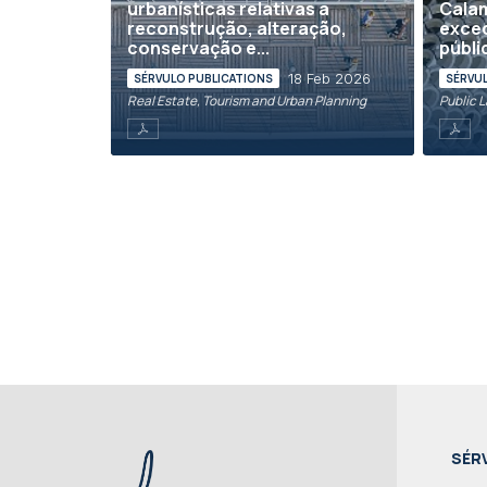
urbanísticas relativas a
Calam
reconstrução, alteração,
excec
conservação e...
públi
18 Feb 2026
SÉRVULO PUBLICATIONS
SÉRVU
Real Estate, Tourism and Urban Planning
Public 
SÉR