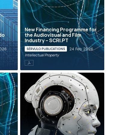
New Financing Programme for
 do
the Audiovisual and Film
Industry – SCRI.PT
2026
24 Feb 2026
SÉRVULO PUBLICATIONS
Intellectual Property