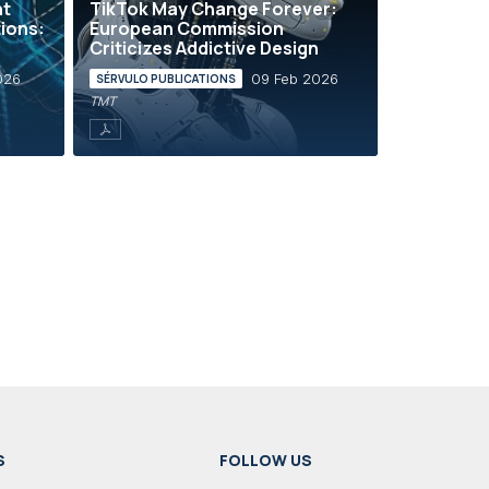
nt
TikTok May Change Forever:
ions:
European Commission
Criticizes Addictive Design
026
09 Feb 2026
SÉRVULO PUBLICATIONS
TMT
S
FOLLOW US