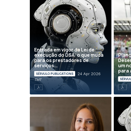
Entrada em vigor da Lei de
execução do DSA: o que muda
Plano
para os prestadores de
Desen
serviços...
um no
para 
24 Apr 2026
SÉRVULO PUBLICATIONS
SÉRVU
TMT