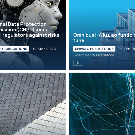
nal Data Protection
ssion (CNPD) joins
l regulators against risks
Omnibus I: A luz ao fundo
túnel
02 Mar 2026
25 Feb 
LO PUBLICATIONS
SÉRVULO PUBLICATIONS
Finance and Governance