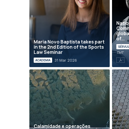
Natio
Commi
globa
of...
Maria Novo Baptista takes part
in the 2nd Edition of the Sports
SÉRVU
Law Seminar
TMT
31 Mar 2026
ACADEMIA
Calamidade e operações