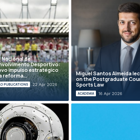
 Nacional de
volvimento Desportivo:
vo impulso estratégico
Miguel Santos Almeida le
a reforma...
on the Postgraduate Cour
Sports Law
22 Apr 2026
LO PUBLICATIONS
16 Apr 2026
ACADEMIA